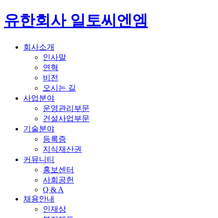
유한회사 일토씨엔엠
회사소개
인사말
연혁
비전
오시는 길
사업분야
운영관리부문
건설사업부문
기술분야
등록증
지식재산권
커뮤니티
홍보센터
사회공헌
Q & A
채용안내
인재상