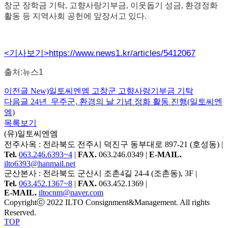
창군 장학금 기탁, 고향사랑기부금, 이웃돕기 성금, 환경정화
활동 등 지역사회 공헌에 앞장서고 있다.
<기사보기>https://www.news1.kr/articles/5412067
출처:뉴스1
이전글
New)일토씨엔엠 고창군 고향사랑기부금 기탁
다음글
24년_무주군, 환경의 날 기념 정화 활동 진행(일토씨엔
엠)
목록보기
(유)일토씨엔엠
전주사옥 : 전라북도 전주시 덕진구 동부대로 897-21 (호성동)
|
Tel.
063.246.6393~4
|
FAX.
063.246.0349 |
E-MAIL.
ilto6393@hanmail.net
군산본사 : 전라북도 군산시 조촌4길 24-4 (조촌동), 3F
|
Tel.
063.452.1367~8
|
FAX.
063.452.1369
|
E-MAIL.
iltocnm@naver.com
Copyrightⓒ 2022 ILTO Consignment&Management. All rights
Reserved.
TOP