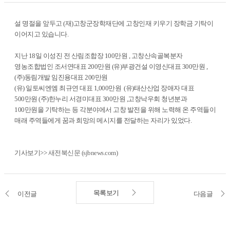
설 명절을 앞두고 (재)고창군장학재단에 고창인재 키우기 장학금 기탁이
이어지고 있습니다.
지난 18일 이성진 전 산림조합장 100만원 , 고창산속골복분자
영농조합법인 조서연대표 200만원 (유)부광건설 이영신대표 300만원 ,
(주)동림개발 임진용대표 200만원
(유) 일토씨엔엠 최규연 대표 1,000만원 (유)태산산업 장애자 대표
500만원 (주)한누리 서경미대표 300만원 ,고창낙우회 청년분과
100만원을 기탁하는 등 각분야에서 고창 발전을 위해 노력해 온 주역들이
매래 주역들에게 꿈과 희망의 메시지를 전달하는 자리가 있었다.
기사보기>>
새전북신문 (sjbnews.com)
목록보기
이전글
다음글