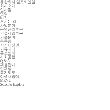
유한회사 일토씨엔엠
회사소개
인사말
연혁
비전
오시는 길
사업분야
운영관리부문
건설사업부문
기술분야
등록증
지식재산권
커뮤니티
홍보센터
사회공헌
Q & A
채용안내
인재상
복지제도
이력서양식
MENU
Scroll to Explore